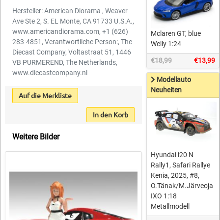
Hersteller: American Diorama , Weaver
Ave Ste 2, S. EL Monte, CA 91733 U.S.A.,
www.americandiorama.com, +1 (626)
Mclaren GT, blue
283-4851, Verantwortliche Person:, The
Welly 1:24
Diecast Company, Voltastraat 51, 1446
€18,99
€13,99
VB PURMEREND, The Netherlands,
www.diecastcompany.nl
Modellauto
Neuheiten
Auf die Merkliste
In den Korb
Weitere Bilder
Hyundai i20 N
Rally1, Safari Rallye
Kenia, 2025, #8,
O.Tänak/M.Järveoja
IXO 1:18
Metallmodell