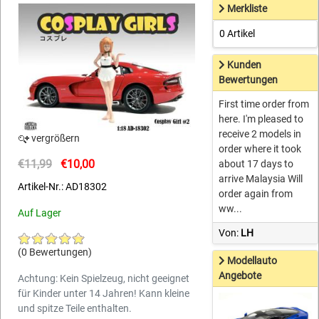
Merkliste
0 Artikel
Kunden
Bewertungen
First time order from
here. I'm pleased to
receive 2 models in
vergrößern
order where it took
€11,99
€10,00
about 17 days to
arrive Malaysia Will
Artikel-Nr.: AD18302
order again from
ww...
Auf Lager
Von:
LH
(0 Bewertungen)
Modellauto
Angebote
Achtung: Kein Spielzeug, nicht geeignet
für Kinder unter 14 Jahren! Kann kleine
und spitze Teile enthalten.