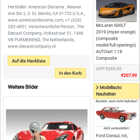
Hersteller: American Diorama , Weaver
Ave Ste 2, S. EL Monte, CA 91733 U.S.A.,
www.americandiorama.com, +1 (626)
McLaren 600LT
283-4851, Verantwortliche Person:, The
2019 (myan orange)
Diecast Company, Voltastraat 51, 1446
(composite
VB PURMEREND, The Netherlands,
model/full openings)
www.diecastcompany.nl
AUTOart 1:18
Composite
Auf die Merkliste
UVP €269,95
In den Korb
€207,99
Weitere Bilder
Modellauto
Neuheiten
Ford Consul, rot,