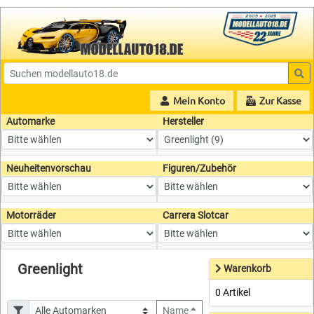
Mein Konto
Zur Kasse
Automarke
Hersteller
Neuheitenvorschau
Figuren/Zubehör
Motorräder
Carrera Slotcar
Greenlight
Warenkorb
0 Artikel
Name