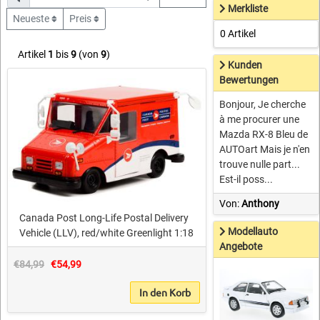
Merkliste
Neueste
Preis
0 Artikel
Artikel
1
bis
9
(von
9
)
Kunden
Bewertungen
Bonjour, Je cherche
à me procurer une
Mazda RX-8 Bleu de
AUTOart Mais je n'en
trouve nulle part...
Est-il poss...
Von:
Anthony
Canada Post Long-Life Postal Delivery
Modellauto
Vehicle (LLV), red/white Greenlight 1:18
Angebote
€84,99
€54,99
In den Korb