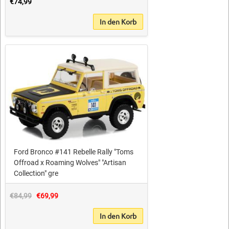
€74,99
In den Korb
Ford Bronco #141 Rebelle Rally "Toms
Offroad x Roaming Wolves" "Artisan
Collection" gre
€84,99
€69,99
In den Korb