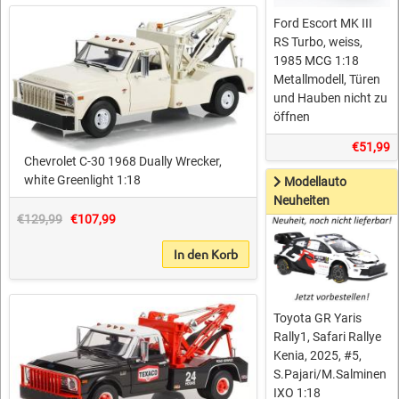
Ford Escort MK III
RS Turbo, weiss,
1985 MCG 1:18
Metallmodell, Türen
und Hauben nicht zu
öffnen
€51,99
Chevrolet C-30 1968 Dually Wrecker,
white Greenlight 1:18
Modellauto
Neuheiten
€129,99
€107,99
In den Korb
Toyota GR Yaris
Rally1, Safari Rallye
Kenia, 2025, #5,
S.Pajari/M.Salminen
IXO 1:18