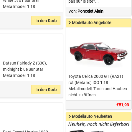
White 5701 SunStar
pas sur le site?...
Metallmodell 1:18
Von:
Poncelet Alain
In den Korb
Modellauto Angebote
Datsun Fairlady Z (S30),
midnight blue SunStar
Metallmodell 1:18
Toyota Celica 2000 GT (RA21)
rot (Metallic) IXO 1:18
Metallmodell, Türen und Hauben
In den Korb
nicht zu öffnen
€51,99
Modellauto Neuheiten