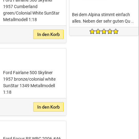
1957 Cumberland
green/Colonial White SunStar
Bei dem Alpina stimmt einfach
Metallmodell 1:18
alles. Neben der sehr guten Qu ..
In den Korb
Ford Fairlane 500 Skyliner
1957 bronze/colonial white
SunStar 1349 Metallmodell
1:18
In den Korb
Ford Focus RS WRC 2006 #46