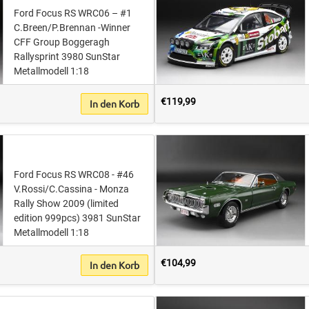
Ford Focus RS WRC06 – #1
C.Breen/P.Brennan -Winner
CFF Group Boggeragh
Rallysprint 3980 SunStar
Metallmodell 1:18
€119,99
In den Korb
Ford Focus RS WRC08 - #46
V.Rossi/C.Cassina - Monza
Rally Show 2009 (limited
edition 999pcs) 3981 SunStar
Metallmodell 1:18
€104,99
In den Korb