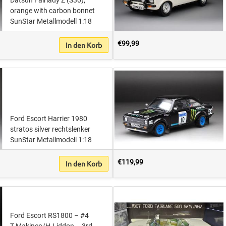
Datsun Fairlady Z (S30),
orange with carbon bonnet
SunStar Metallmodell 1:18
€99,99
In den Korb
Ford Escort Harrier 1980
stratos silver rechtslenker
SunStar Metallmodell 1:18
€119,99
In den Korb
Ford Escort RS1800 – #4
T.Makinen/H.Liddon – 3rd