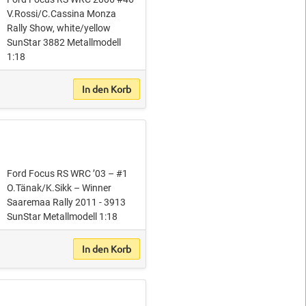
V.Rossi/C.Cassina Monza
Rally Show, white/yellow
SunStar 3882 Metallmodell
1:18
In den Korb
Ford Focus RS WRC ’03 – #1
O.Tänak/K.Sikk – Winner
Saaremaa Rally 2011 - 3913
SunStar Metallmodell 1:18
In den Korb