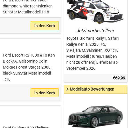
Ford Escort Harrier 1980
diamond white rechtslenker
SunStar Metallmodell 1:18
In den Korb
Toyota GR Yaris Rally1, Safari
Rallye Kenia, 2025, #5,
S.Pajari/M.Salminen IXO 1:18
Ford Escort RS 1800 #10 Ken
Metallmodell (Türen/Hauben
Block/A. Gelsomino Colin
nicht zu öffnen!) Lieferbar ab
McRae Forest Stages 2008,
September 2026
black SunStar Metallmodell
€69,99
1:18
Modellauto Bewertungen
In den Korb
Ford Fairlane 500 Skyliner