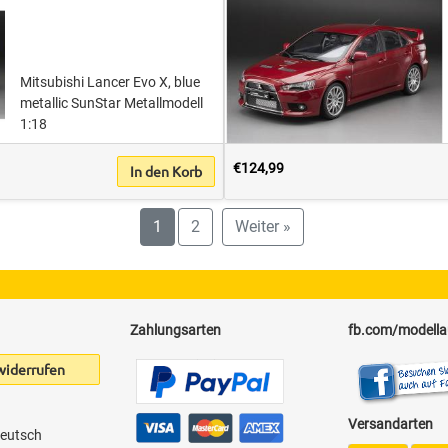
Mitsubishi Lancer Evo X, blue
metallic SunStar Metallmodell
1:18
€124,99
In den Korb
1
2
Weiter »
Zahlungsarten
fb.com/modell
widerrufen
Versandarten