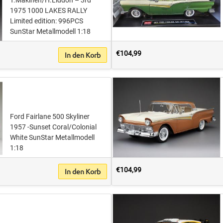
1975 1000 LAKES RALLY
Limited edition: 996PCS
SunStar Metallmodell 1:18
€104,99
In den Korb
Ford Fairlane 500 Skyliner
1957 -Sunset Coral/Colonial
White SunStar Metallmodell
1:18
€104,99
In den Korb