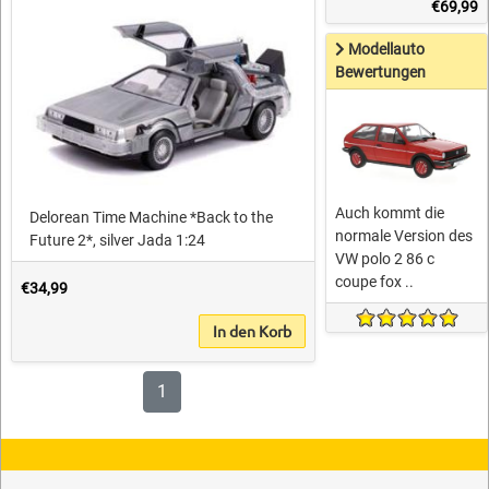
€69,99
Modellauto
Bewertungen
Auch kommt die
Delorean Time Machine *Back to the
normale Version des
Future 2*, silver Jada 1:24
VW polo 2 86 c
coupe fox ..
€34,99
In den Korb
1