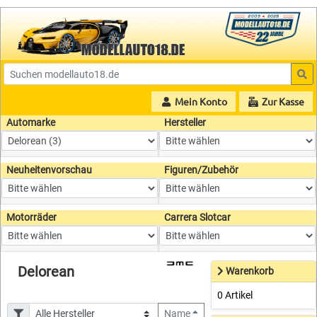
Mein Konto
Zur Kasse
Automarke
Hersteller
Neuheitenvorschau
Figuren/Zubehör
Motorräder
Carrera Slotcar
Delorean
Warenkorb
0 Artikel
Name