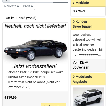
Merkliste
Neueste
Preis
0 Artikel
Artikel
1
bis
3
(von
3
)
Kunden
Bewertungen
weer perfect
geleverd top winkel
er is al weer een
bestelling gedaan bij
hun ++++++++++...
Von:
Dicky
Jouvenaar
Delorean DMC 12 1981 coupe schwarz
Modellauto
SunStar Metallmodell 1:18
Angebote
Liefertermin nicht bekannt (nicht vor
Dezember 2025)
€119,99