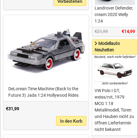
Vorbestellen
Landrover Defender,
cream 2020 Welly
1:24
€21,99
€14,99
Modellauto
Neuheiten
DeLorean Time Machine (Back to the
VW Polo I GT,
Future 3) Jada 1:24 Hollywood Rides
weiss/rot, 1979
MCG 1:18
€31,99
Metallmodell, Türen
und Hauben nicht zu
In den Korb
öffnen Liefertermin
nicht bekannt