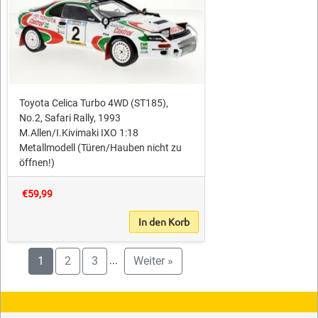
Toyota Celica Turbo 4WD (ST185),
No.2, Safari Rally, 1993
M.Allen/I.Kivimaki IXO 1:18
Metallmodell (Türen/Hauben nicht zu
öffnen!)
€59,99
In den Korb
1
2
3
Weiter »
...