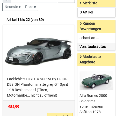
Merkliste
Neueste
Preis
0 Artikel
Artikel
1
bis
22
(von
89
)
Kunden
Bewertungen
sebastian ...
Von:
toole autos
Modellauto
Angebote
Lackfehler! TOYOTA SUPRA By PRIOR
DESIGN Phantom matte grey GT Spirit
1:18 Resinemodell (Türen,
Motorhaube... nicht zu öffnen!)
Alfa Romeo 2000
Spider mit
abnehmbarem
€84,99
Softtop 1978