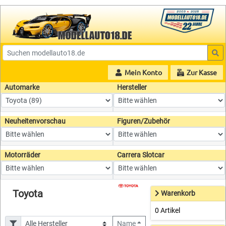
Mein Konto
Zur Kasse
Automarke
Hersteller
Neuheitenvorschau
Figuren/Zubehör
Motorräder
Carrera Slotcar
Toyota
Warenkorb
0 Artikel
Name