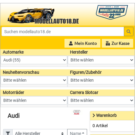
Mein Konto
Zur Kasse
Automarke
Hersteller
Neuheitenvorschau
Figuren/Zubehör
Motorräder
Carrera Slotcar
Audi
Warenkorb
0 Artikel
Name