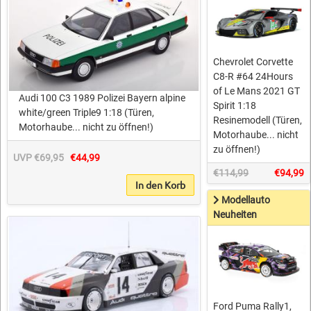
Chevrolet Corvette
C8-R #64 24Hours
of Le Mans 2021 GT
Audi 100 C3 1989 Polizei Bayern alpine
Spirit 1:18
white/green Triple9 1:18 (Türen,
Resinemodell (Türen,
Motorhaube... nicht zu öffnen!)
Motorhaube... nicht
zu öffnen!)
UVP €69,95
€44,99
€114,99
€94,99
In den Korb
Modellauto
Neuheiten
Ford Puma Rally1,