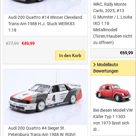
WRC, Rally Monte
Carlo, 2025, #13
G.Munster / L.Louka
Audi 200 Quattro #14 Winner Cleveland
IXO 1:18
Trans-Am 1988 H.J. Stuck WERK83
Metallmodell
1:18
(Türen/Hauben nicht
zu öffnen!)
€77,99
€49,99
€69,99
In den Korb
Modellauto
Bewertungen
Bei diesen Modell VW
Käfer Typ 1 1303
von 1973 lässt sich
Audi 200 Quattro #4 Sieger St.
di ..
Petersburg Trans-Am 1988 W. Röhrl