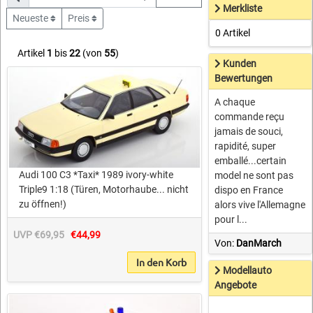
Merkliste
Neueste
Preis
0 Artikel
Artikel
1
bis
22
(von
55
)
Kunden
Bewertungen
A chaque
commande reçu
jamais de souci,
rapidité, super
emballé...certain
Audi 100 C3 *Taxi* 1989 ivory-white
model ne sont pas
Triple9 1:18 (Türen, Motorhaube... nicht
dispo en France
zu öffnen!)
alors vive l'Allemagne
pour l...
UVP €69,95
€44,99
Von:
DanMarch
In den Korb
Modellauto
Angebote