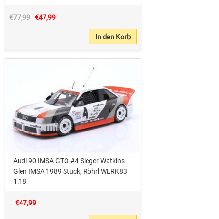
€77,99
€47,99
In den Korb
Audi 90 IMSA GTO #4 Sieger Watkins
Glen IMSA 1989 Stuck, Röhrl WERK83
1:18
€47,99