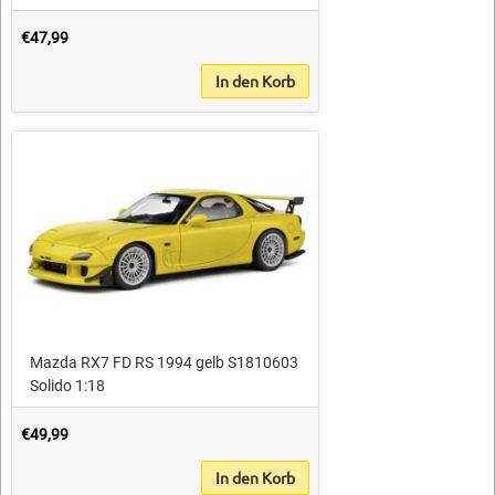
€47,99
In den Korb
Mazda RX7 FD RS 1994 gelb S1810603
Solido 1:18
€49,99
In den Korb