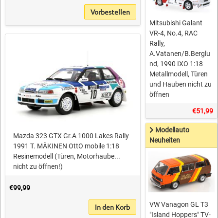
Vorbestellen
Mitsubishi Galant
VR-4, No.4, RAC
Rally,
A.Vatanen/B.Berglu
nd, 1990 IXO 1:18
Metallmodell, Türen
und Hauben nicht zu
öffnen
€51,99
Modellauto
Mazda 323 GTX Gr.A 1000 Lakes Rally
Neuheiten
1991 T. MÄKINEN OttO mobile 1:18
Resinemodell (Türen, Motorhaube...
nicht zu öffnen!)
€99,99
VW Vanagon GL T3
In den Korb
"Island Hoppers" TV-