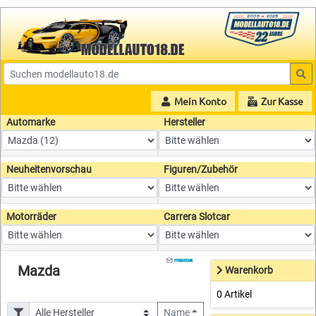
Mein Konto
Zur Kasse
Automarke
Hersteller
Neuheitenvorschau
Figuren/Zubehör
Motorräder
Carrera Slotcar
Mazda
Warenkorb
0 Artikel
Name