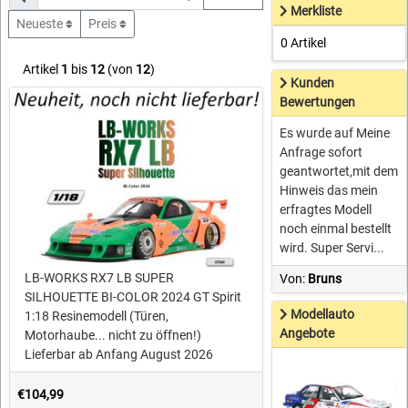
Merkliste
Neueste
Preis
0 Artikel
Artikel
1
bis
12
(von
12
)
Kunden
Bewertungen
Es wurde auf Meine
Anfrage sofort
geantwortet,mit dem
Hinweis das mein
erfragtes Modell
noch einmal bestellt
wird. Super Servi...
LB-WORKS RX7 LB SUPER
Von:
Bruns
SILHOUETTE BI-COLOR 2024 GT Spirit
Modellauto
1:18 Resinemodell (Türen,
Angebote
Motorhaube... nicht zu öffnen!)
Lieferbar ab Anfang August 2026
€104,99