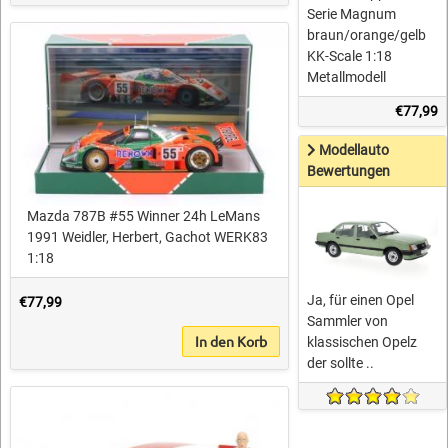
Serie Magnum
braun/orange/gelb
KK-Scale 1:18
Metallmodell
€77,99
Modellauto
Bewertungen
Mazda 787B #55 Winner 24h LeMans
1991 Weidler, Herbert, Gachot WERK83
1:18
Ja, für einen Opel
€77,99
Sammler von
In den Korb
klassischen Opelz
der sollte ..