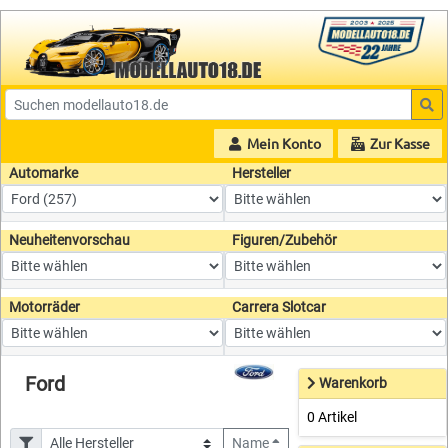
Mein Konto
Zur Kasse
Automarke
Hersteller
Neuheitenvorschau
Figuren/Zubehör
Motorräder
Carrera Slotcar
Ford
Warenkorb
0 Artikel
Name