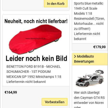
In den Korb
Sports blue metallic
1949 Cult Scale
Models 1:18
Resinemodell (Türen,
Motorhaube... nicht
zu öffnen!)
Liefertermin nicht
bekannt
€179,99
Modellauto
Bewertungen
BENETTON FORD B191B - MICHAEL
SCHUMACHER - 1ST PODIUM
MEXICAN GP 1992 Minichamps 1:18
Liefertermin nicht bekannt
€164,99
Wer sich überlegt
den Cayman GT4 RS
Vorbestellen
entweder von Norev
oder ..