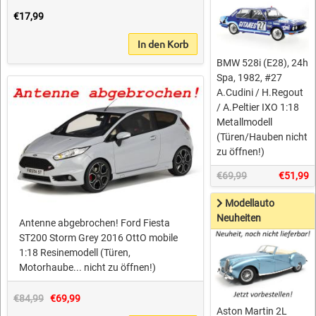
€17,99
In den Korb
BMW 528i (E28), 24h
Spa, 1982, #27
A.Cudini / H.Regout
/ A.Peltier IXO 1:18
Metallmodell
(Türen/Hauben nicht
zu öffnen!)
€69,99
€51,99
Modellauto
Neuheiten
Antenne abgebrochen! Ford Fiesta
ST200 Storm Grey 2016 OttO mobile
1:18 Resinemodell (Türen,
Motorhaube... nicht zu öffnen!)
€84,99
€69,99
Aston Martin 2L