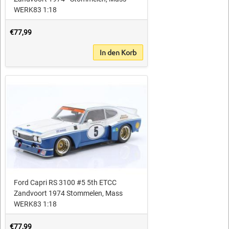
WERK83 1:18
€77,99
In den Korb
Ford Capri RS 3100 #5 5th ETCC
Zandvoort 1974 Stommelen, Mass
WERK83 1:18
€77,99