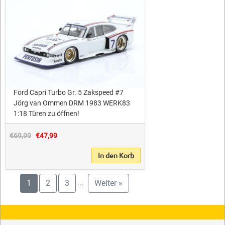
Ford Capri Turbo Gr. 5 Zakspeed #7
Jörg van Ommen DRM 1983 WERK83
1:18 Türen zu öffnen!
€69,99
€47,99
In den Korb
1
2
3
Weiter »
...