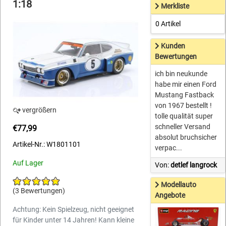
1:18
Merkliste
0 Artikel
Kunden
Bewertungen
ich bin neukunde
habe mir einen Ford
Mustang Fastback
von 1967 bestellt !
vergrößern
tolle qualität super
schneller Versand
€77,99
absolut bruchsicher
Artikel-Nr.: W1801101
verpac...
Auf Lager
Von:
detlef langrock
Modellauto
(3 Bewertungen)
Angebote
Achtung: Kein Spielzeug, nicht geeignet
für Kinder unter 14 Jahren! Kann kleine