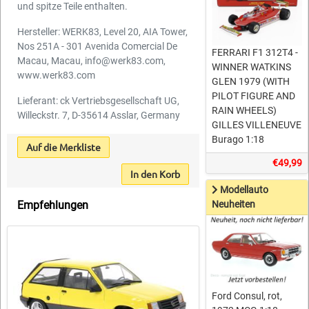
und spitze Teile enthalten.
Hersteller: WERK83, Level 20, AIA Tower,
Nos 251A - 301 Avenida Comercial De
FERRARI F1 312T4 -
Macau, Macau, info@werk83.com,
WINNER WATKINS
www.werk83.com
GLEN 1979 (WITH
PILOT FIGURE AND
Lieferant: ck Vertriebsgesellschaft UG,
RAIN WHEELS)
Willeckstr. 7, D-35614 Asslar, Germany
GILLES VILLENEUVE
Burago 1:18
Auf die Merkliste
€49,99
In den Korb
Modellauto
Neuheiten
Empfehlungen
Ford Consul, rot,