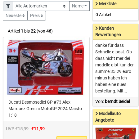
Merkliste
Name
0 Artikel
Neueste
Preis
Kunden
Artikel
1
bis
22
(von
46
)
Bewertungen
danke für dass
Schnelle e-post. Ob
dass nicht mer dei
modelle gipt kan der
summe 35.29 euro
minus haben Ich
haben eine nues
bestellung. Mit...
Von:
berndt Seidel
Ducati Desmosedici GP #73 Alex
Marquez Gresini MotoGP 2024 Maisto
Modellauto
1:18
Angebote
UVP €15,99
€11,99