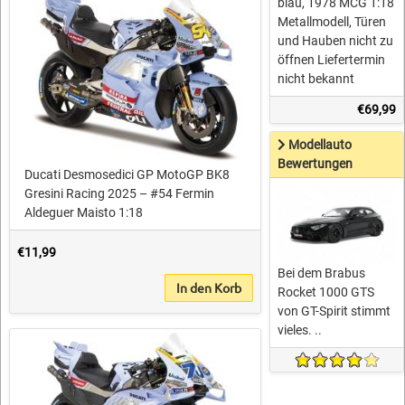
blau, 1978 MCG 1:18
Metallmodell, Türen
und Hauben nicht zu
öffnen Liefertermin
nicht bekannt
€69,99
Modellauto
Bewertungen
Ducati Desmosedici GP MotoGP BK8
Gresini Racing 2025 – #54 Fermin
Aldeguer Maisto 1:18
€11,99
Bei dem Brabus
In den Korb
Rocket 1000 GTS
von GT-Spirit stimmt
vieles. ..