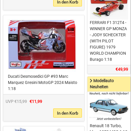
In den Korb
FERRARI F1 312T4 -
WINNER GP MONZA
- JODY SCHECKTER
(WITH PILOT
FIGURE) 1979
WORLD CHAMPION
Burago 1:18
€49,99
Ducati Desmosedici GP #93 Marc
Modellauto
Marquez Gresini MotoGP 2024 Maisto
Neuheiten
1:18
UVP €15,99
€11,99
In den Korb
Renault 18 Turbo,