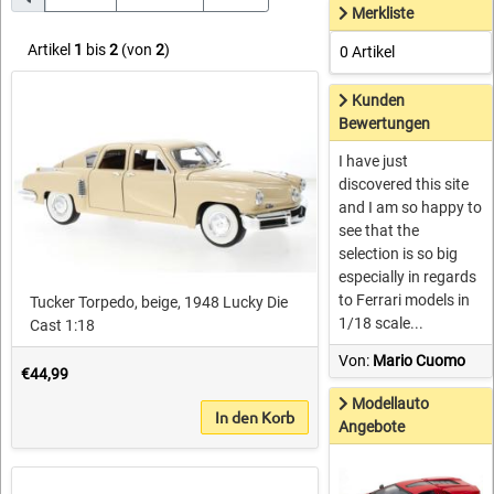
Merkliste
Artikel
1
bis
2
(von
2
)
0 Artikel
Kunden
Bewertungen
I have just
discovered this site
and I am so happy to
see that the
selection is so big
especially in regards
to Ferrari models in
Tucker Torpedo, beige, 1948 Lucky Die
1/18 scale...
Cast 1:18
Von:
Mario Cuomo
€44,99
Modellauto
In den Korb
Angebote