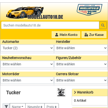
Mein Konto
Zur Kasse
Automarke
Hersteller
Neuheitenvorschau
Figuren/Zubehör
Motorräder
Carrera Slotcar
Tucker
Warenkorb
0 Artikel
Name
Neueste
Preis