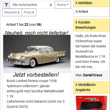
Merkliste
Name
0 Artikel
Neueste
Preis
Kunden
Artikel
1
bis
22
(von
36
)
Bewertungen
Hallo, ich finde Ihren
Onlineshop super.
Sie haben die meiste
Auswahl an
Modellautos in 1:18
und faire Preise. Ich
bin mit mei...
Von:
Daniel Kraus
Buick Limited Riviera coupe 1958
Modellauto
*platinum collection*, glacier
Angebote
white/gold mist SunStar Metallmodell
1:18
Liefertermin nicht bekannt (nicht vor 3.
Quartal 2025)