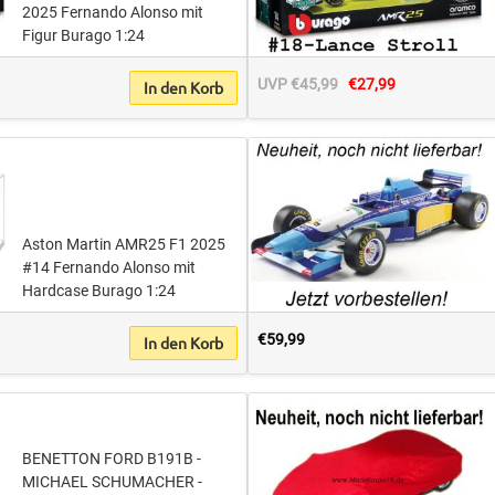
2025 Fernando Alonso mit
Figur Burago 1:24
UVP €45,99
€27,99
In den Korb
Aston Martin AMR25 F1 2025
#14 Fernando Alonso mit
Hardcase Burago 1:24
€59,99
In den Korb
BENETTON FORD B191B -
MICHAEL SCHUMACHER -