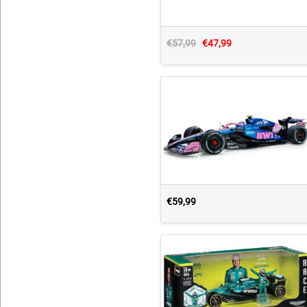
€57,99
€47,99
€59,99