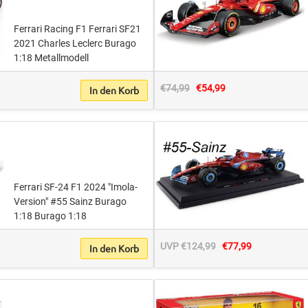
Ferrari Racing F1 Ferrari SF21
2021 Charles Leclerc Burago
1:18 Metallmodell
€74,99
€54,99
In den Korb
Ferrari SF-24 F1 2024 "Imola-
Version" #55 Sainz Burago
1:18 Burago 1:18
UVP €124,99
€77,99
In den Korb