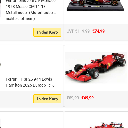
Ferrari Dino 246 GP Monaco
1958 Musso CMR 1:18
Metallmodell (Motorhaube...
nicht zu öffnen!)
UVP €119,99
€74,99
In den Korb
Ferrari F1 SF25 #44 Lewis
Hamilton 2025 Burago 1:18
€69,99
€49,99
In den Korb