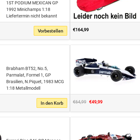
1ST PODIUM MEXICAN GP
1992 Minichamps 1:18
Liefertermin nicht bekannt
€164,99
Vorbestellen
Brabham BT52, No.5,
Parmalat, Formel 1, GP
Brasilien, N.Piquet, 1983 MCG
1:18 Metallmodell
€64,99
€49,99
In den Korb