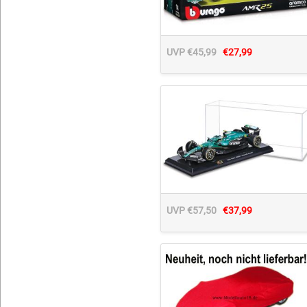
UVP €45,99
€27,99
UVP €57,50
€37,99