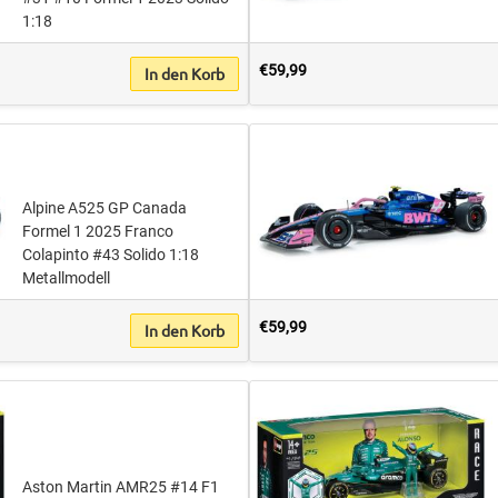
1:18
€59,99
In den Korb
Alpine A525 GP Canada
Formel 1 2025 Franco
Colapinto #43 Solido 1:18
Metallmodell
€59,99
In den Korb
Aston Martin AMR25 #14 F1