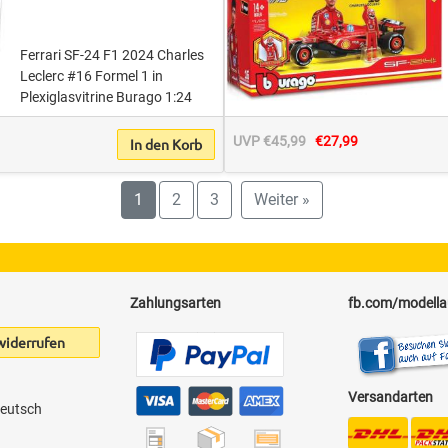
Ferrari SF-24 F1 2024 Charles
Leclerc #16 Formel 1 in
Plexiglasvitrine Burago 1:24
UVP €45,99
€27,99
In den Korb
1
2
3
Weiter »
Zahlungsarten
fb.com/modell
widerrufen
Versandarten