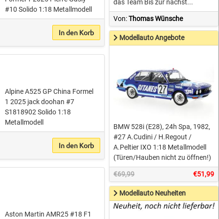
das Team Bis zur nächst...
#10 Solido 1:18 Metallmodell
Von:
Thomas Wünsche
In den Korb
Modellauto Angebote
Alpine A525 GP China Formel
1 2025 jack doohan #7
S1818902 Solido 1:18
Metallmodell
BMW 528i (E28), 24h Spa, 1982,
#27 A.Cudini / H.Regout /
In den Korb
A.Peltier IXO 1:18 Metallmodell
(Türen/Hauben nicht zu öffnen!)
€69,99
€51,99
Modellauto Neuheiten
Aston Martin AMR25 #18 F1