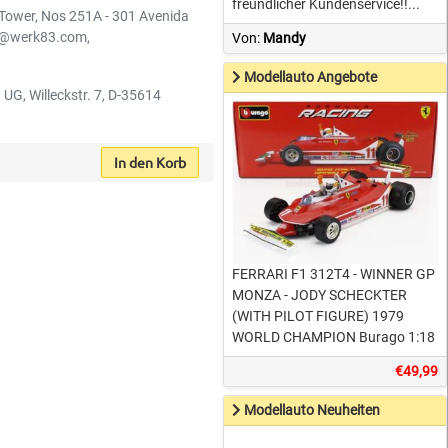
freundlicher Kundenservice!!...
 Tower, Nos 251A - 301 Avenida
o@werk83.com,
Von:
Mandy
Modellauto Angebote
 UG, Willeckstr. 7, D-35614
In den Korb
FERRARI F1 312T4 - WINNER GP
MONZA - JODY SCHECKTER
(WITH PILOT FIGURE) 1979
WORLD CHAMPION Burago 1:18
€49,99
Modellauto Neuheiten