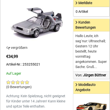
Merkliste
0 Artikel
Kunden
Bewertungen
Hallo Leute, ich
sag`nur: Ultraschall;
Gestern 12 Uhr
vergrößern
bestellt, heute
€34,99
vormittag
angekommen. Super
Artikel-Nr.: 253255021
Sache. Gruß...
Auf Lager
Von:
Jürgen Büttner
Modellauto
(0 Bewertungen)
Angebote
Achtung: Kein Spielzeug, nicht geeignet
für Kinder unter 14 Jahren! Kann kleine
und spitze Teile enthalten.