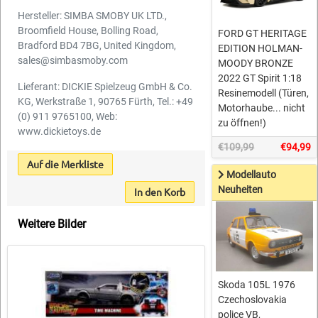
Hersteller: SIMBA SMOBY UK LTD.,
Broomfield House, Bolling Road,
FORD GT HERITAGE
Bradford BD4 7BG, United Kingdom,
EDITION HOLMAN-
sales@simbasmoby.com
MOODY BRONZE
2022 GT Spirit 1:18
Lieferant: DICKIE Spielzeug GmbH & Co.
Resinemodell (Türen,
KG, Werkstraße 1, 90765 Fürth, Tel.: +49
Motorhaube... nicht
(0) 911 9765100, Web:
zu öffnen!)
www.dickietoys.de
€109,99
€94,99
Auf die Merkliste
Modellauto
Neuheiten
In den Korb
Weitere Bilder
Skoda 105L 1976
Czechoslovakia
police VB,