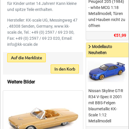
Peugeot 205 (1984)
für Kinder unter 14 Jahren! Kann kleine
- white MCG 1:18
und spitze Teile enthalten.
Metallmodell, Türen
und Hauben nicht zu
Hersteller: KK-scale UG, Messingweg 47
öffnen
, 48308 Senden, Germany, www.kk-
scale.de, Tel.: +49 (0) 2597 / 69 23 00,
€51,99
Fax: +49 (0) 2597 / 69 23 020, Email:
info@kk-scale.de
Modellauto
Neuheiten
Auf die Merkliste
In den Korb
Weitere Bilder
Nissan Skyline GT-R
R34 V-Spec II 2001
mit BBS-Felgen
blaumetallic KK-
Scale 1:12
Metallmodell