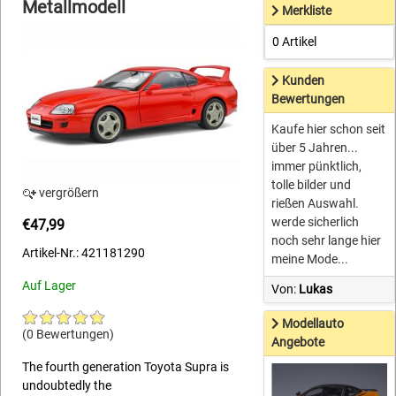
Metallmodell
Merkliste
0 Artikel
Kunden
Bewertungen
Kaufe hier schon seit
über 5 Jahren...
immer pünktlich,
tolle bilder und
vergrößern
rießen Auswahl.
werde sicherlich
€47,99
noch sehr lange hier
Artikel-Nr.: 421181290
meine Mode...
Auf Lager
Von:
Lukas
Modellauto
(0 Bewertungen)
Angebote
The fourth generation Toyota Supra is
undoubtedly the