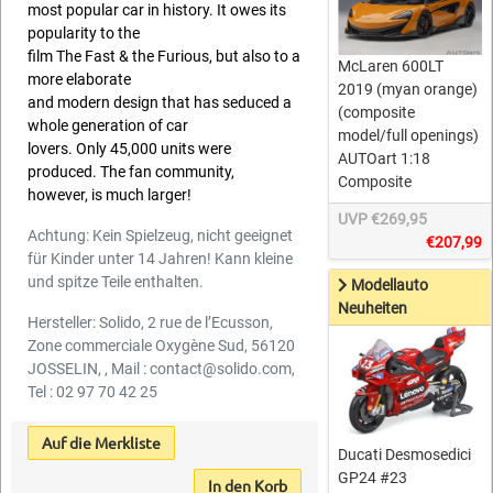
most popular car in history. It owes its
popularity to the
film The Fast & the Furious, but also to a
McLaren 600LT
more elaborate
2019 (myan orange)
and modern design that has seduced a
(composite
whole generation of car
model/full openings)
lovers. Only 45,000 units were
AUTOart 1:18
produced. The fan community,
Composite
however, is much larger!
UVP €269,95
Achtung: Kein Spielzeug, nicht geeignet
€207,99
für Kinder unter 14 Jahren! Kann kleine
und spitze Teile enthalten.
Modellauto
Neuheiten
Hersteller: Solido, 2 rue de l’Ecusson,
Zone commerciale Oxygène Sud, 56120
JOSSELIN, , Mail : contact@solido.com,
Tel : 02 97 70 42 25
Auf die Merkliste
Ducati Desmosedici
GP24 #23
In den Korb