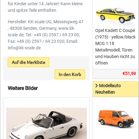
für Kinder unter 14 Jahren! Kann kleine
und spitze Teile enthalten.
Hersteller: KK-scale UG, Messingweg 47
, 48308 Senden, Germany, www.kk-
Opel Kadett C Coupé
scale.de, Tel.: +49 (0) 2597 / 69 23 00,
(1975) - yellow/black
Fax: +49 (0) 2597 / 69 23 020, Email:
MCG 1:18
info@kk-scale.de
Metallmodell, Türen
und Hauben nicht zu
Auf die Merkliste
öffnen
€51,99
In den Korb
Modellauto
Weitere Bilder
Neuheiten