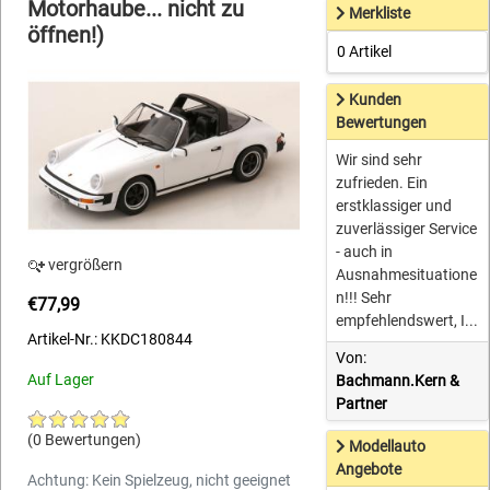
Motorhaube... nicht zu
Merkliste
öffnen!)
0 Artikel
Kunden
Bewertungen
Wir sind sehr
zufrieden. Ein
erstklassiger und
zuverlässiger Service
- auch in
vergrößern
Ausnahmesituatione
n!!! Sehr
€77,99
empfehlendswert, I...
Artikel-Nr.: KKDC180844
Von:
Auf Lager
Bachmann.Kern &
Partner
(0 Bewertungen)
Modellauto
Angebote
Achtung: Kein Spielzeug, nicht geeignet