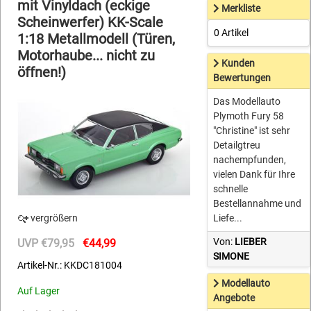
mit Vinyldach (eckige
Merkliste
Scheinwerfer) KK-Scale
0 Artikel
1:18 Metallmodell (Türen,
Motorhaube... nicht zu
Kunden
öffnen!)
Bewertungen
Das Modellauto
Plymoth Fury 58
"Christine" ist sehr
Detailgtreu
nachempfunden,
vielen Dank für Ihre
schnelle
Bestellannahme und
vergrößern
Liefe...
Von:
LIEBER
UVP €79,95
€44,99
SIMONE
Artikel-Nr.: KKDC181004
Modellauto
Auf Lager
Angebote