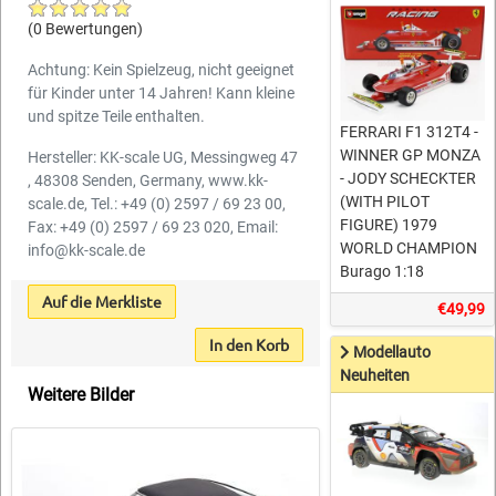
(0 Bewertungen)
Achtung: Kein Spielzeug, nicht geeignet
für Kinder unter 14 Jahren! Kann kleine
und spitze Teile enthalten.
FERRARI F1 312T4 -
WINNER GP MONZA
Hersteller: KK-scale UG, Messingweg 47
- JODY SCHECKTER
, 48308 Senden, Germany, www.kk-
(WITH PILOT
scale.de, Tel.: +49 (0) 2597 / 69 23 00,
FIGURE) 1979
Fax: +49 (0) 2597 / 69 23 020, Email:
WORLD CHAMPION
info@kk-scale.de
Burago 1:18
Auf die Merkliste
€49,99
In den Korb
Modellauto
Neuheiten
Weitere Bilder