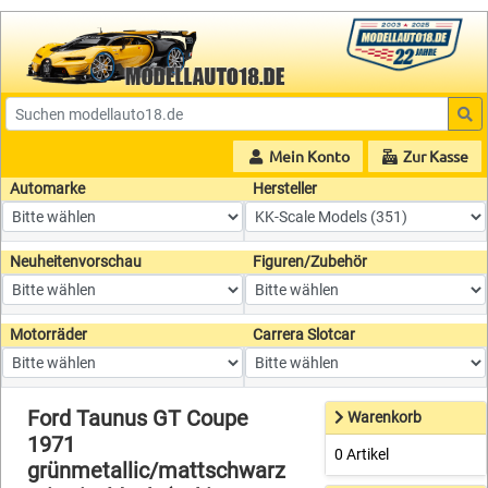
Mein Konto
Zur Kasse
Automarke
Hersteller
Neuheitenvorschau
Figuren/Zubehör
Motorräder
Carrera Slotcar
Ford Taunus GT Coupe
Warenkorb
1971
0 Artikel
grünmetallic/mattschwarz