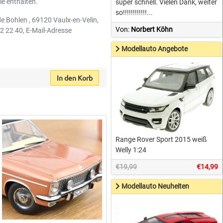
le enthalten.
super schnell. Vielen Dank, weiter
so!!!!!!!!!!!!...
e Bohlen , 69120 Vaulx-en-Velin,
Von:
Norbert Köhn
72 22 40, E-Mail-Adresse
Modellauto Angebote
In den Korb
Range Rover Sport 2015 weiß
Welly 1:24
€19,99
€14,99
Modellauto Neuheiten