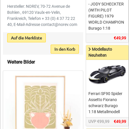
- JODY SCHECKTER
Hersteller: NOREV, 70-72 Avenue de
(WITH PILOT
Bohlen , 69120 Vaulx-en-Velin,
FIGURE) 1979
Frankreich, Telefon + 33 (0) 4 37 72 22
WORLD CHAMPION
40, E-Mail-Adresse contact@norev.com
Burago 1:18
Auf die Merkliste
€49,99
In den Korb
Modellauto
Neuheiten
Weitere Bilder
Ferrari SF90 Spider
Assetto Fiorano
schwarz Burago
1:18 Metallmodell
UVP €99,99
€49,99