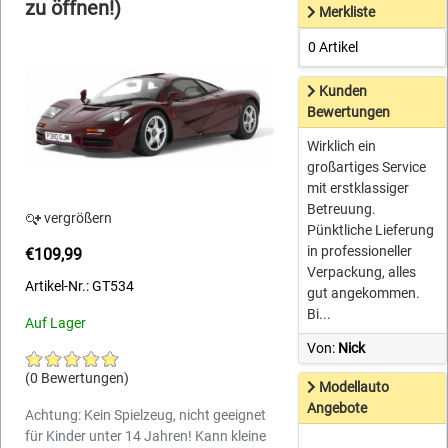
zu öffnen!)
Merkliste
0 Artikel
Kunden
Bewertungen
Wirklich ein
großartiges Service
mit erstklassiger
Betreuung.
vergrößern
Pünktliche Lieferung
in professioneller
€109,99
Verpackung, alles
Artikel-Nr.: GT534
gut angekommen.
Bi...
Auf Lager
Von:
Nick
(0 Bewertungen)
Modellauto
Angebote
Achtung: Kein Spielzeug, nicht geeignet
für Kinder unter 14 Jahren! Kann kleine