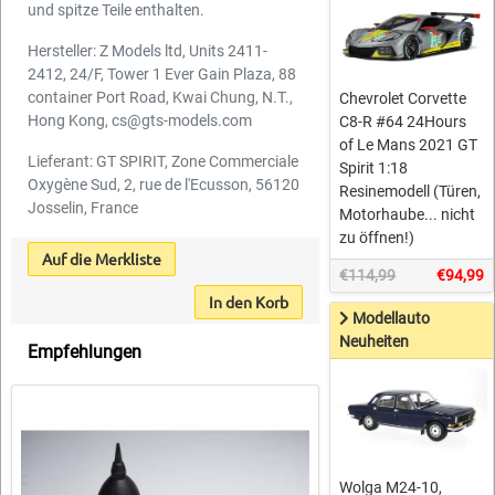
und spitze Teile enthalten.
Hersteller: Z Models ltd, Units 2411-
2412, 24/F, Tower 1 Ever Gain Plaza, 88
container Port Road, Kwai Chung, N.T.,
Chevrolet Corvette
Hong Kong, cs@gts-models.com
C8-R #64 24Hours
of Le Mans 2021 GT
Lieferant: GT SPIRIT, Zone Commerciale
Spirit 1:18
Oxygène Sud, 2, rue de l'Ecusson, 56120
Resinemodell (Türen,
Josselin, France
Motorhaube... nicht
zu öffnen!)
Auf die Merkliste
€114,99
€94,99
In den Korb
Modellauto
Neuheiten
Empfehlungen
Wolga M24-10,