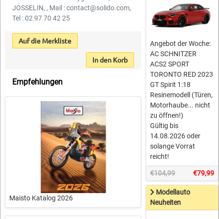
JOSSELIN, , Mail : contact@solido.com,
Tel : 02 97 70 42 25
Auf die Merkliste
Angebot der Woche:
AC SCHNITZER
In den Korb
ACS2 SPORT
TORONTO RED 2023
Empfehlungen
GT Spirit 1:18
Resinemodell (Türen,
Motorhaube... nicht
zu öffnen!)
Gültig bis
14.08.2026 oder
solange Vorrat
reicht!
€104,99
€79,99
Modellauto
Maisto Katalog 2026
Neuheiten