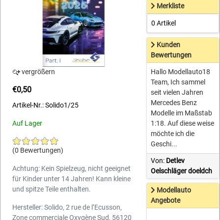
Merkliste
0 Artikel
Kunden
Bewertungen
vergrößern
Hallo Modellauto18
Team, Ich sammel
€0,50
seit vielen Jahren
Mercedes Benz
Artikel-Nr.: Solido1/25
Modelle im Maßstab
Auf Lager
1:18. Auf diese weise
möchte ich die
Geschi...
(0 Bewertungen)
Von:
Detlev
Achtung: Kein Spielzeug, nicht geeignet
Oelschläger doeldch
für Kinder unter 14 Jahren! Kann kleine
und spitze Teile enthalten.
Modellauto
Angebote
Hersteller: Solido, 2 rue de l’Ecusson,
Zone commerciale Oxygène Sud, 56120