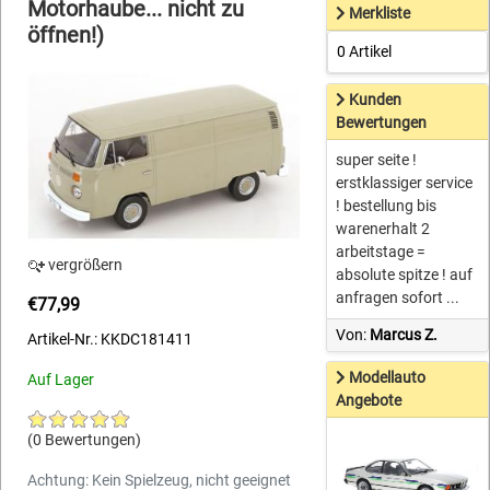
Motorhaube... nicht zu
Merkliste
öffnen!)
0 Artikel
Kunden
Bewertungen
super seite !
erstklassiger service
! bestellung bis
warenerhalt 2
arbeitstage =
vergrößern
absolute spitze ! auf
anfragen sofort ...
€77,99
Von:
Marcus Z.
Artikel-Nr.: KKDC181411
Modellauto
Auf Lager
Angebote
(0 Bewertungen)
Achtung: Kein Spielzeug, nicht geeignet