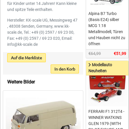
für Kinder unter 14 Jahren! Kann kleine
und spitze Teile enthalten.
Alpina B7 Turbo
(Basis E24) silber
Hersteller: KK-scale UG, Messingweg 47
MCG 1:18
, 48308 Senden, Germany, www.kk-
Metallmodell, Türen
scale.de, Tel.: +49 (0) 2597 / 69 23 00,
und Hauben nicht zu
Fax: +49 (0) 2597 / 69 23 020, Email:
öffnen
info@kk-scale.de
€64,99
€51,99
Auf die Merkliste
Modellauto
In den Korb
Neuheiten
Weitere Bilder
FERRARI F1 312T4 -
WINNER WATKINS
GLEN 1979 (WITH