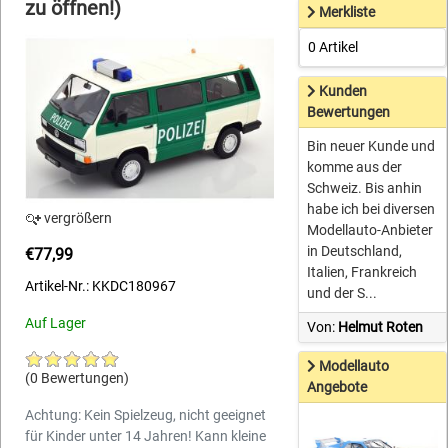
zu öffnen!)
Merkliste
0 Artikel
Kunden
Bewertungen
Bin neuer Kunde und
komme aus der
Schweiz. Bis anhin
habe ich bei diversen
vergrößern
Modellauto-Anbieter
in Deutschland,
€77,99
Italien, Frankreich
Artikel-Nr.: KKDC180967
und der S...
Auf Lager
Von:
Helmut Roten
Modellauto
(0 Bewertungen)
Angebote
Achtung: Kein Spielzeug, nicht geeignet
für Kinder unter 14 Jahren! Kann kleine