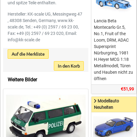
und spitze Teile enthalten.
Hersteller: KK-scale UG, Messingweg 47
, 48308 Senden, Germany, www.kk-
Lancia Beta
scale.de, Tel.: +49 (0) 2597 / 69 23 00,
Montecarlo Gr.5,
Fax: +49 (0) 2597 / 69 23 020, Email:
No.1, Fruit of the
info@kk-scale.de
Loom, DRM, ADAC
Supersprint
Nürburgring, 1981
Auf die Merkliste
H.Heyer MCG 1:18
In den Korb
Metallmodell, Türen
und Hauben nicht zu
öffnen
Weitere Bilder
€51,99
Modellauto
Neuheiten