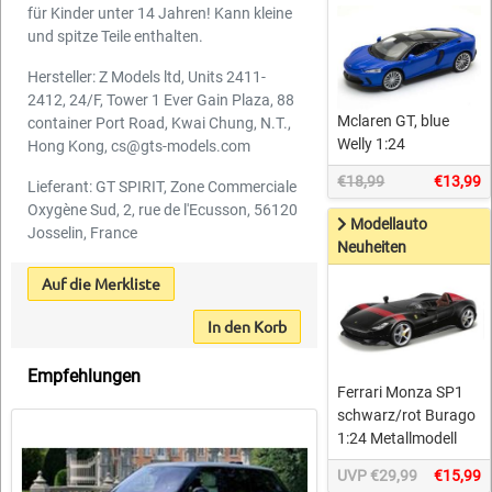
für Kinder unter 14 Jahren! Kann kleine
und spitze Teile enthalten.
Hersteller: Z Models ltd, Units 2411-
2412, 24/F, Tower 1 Ever Gain Plaza, 88
Mclaren GT, blue
container Port Road, Kwai Chung, N.T.,
Welly 1:24
Hong Kong, cs@gts-models.com
€18,99
€13,99
Lieferant: GT SPIRIT, Zone Commerciale
Oxygène Sud, 2, rue de l'Ecusson, 56120
Modellauto
Josselin, France
Neuheiten
Auf die Merkliste
In den Korb
Empfehlungen
Ferrari Monza SP1
schwarz/rot Burago
1:24 Metallmodell
UVP €29,99
€15,99