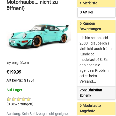
Motorhaube... nicht zu
Merkliste
öffnen!)
0 Artikel
Kunden
Bewertungen
Ich bin schon seid
2003 ( glaube ich )
vielleicht auch früher
Kunde bei
modellauto18. Es
vergrößern
gab noch nie
irgendein Problem
€199,99
sei es beim
Artikel-Nr.: GT951
Versand...
Auf Lager
Von:
Christian
Schenk
(0 Bewertungen)
Modellauto
Angebote
Achtung: Kein Spielzeug, nicht geeignet