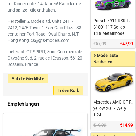
für Kinder unter 14 Jahren! Kann kleine
und spitze Teile enthalten.
Porsche 911 RSR lila
Hersteller: Z Models ltd, Units 2411-
S1801117 Solido
2412, 24/F, Tower 1 Ever Gain Plaza, 88
1:18 Metallmodell
container Port Road, Kwai Chung, N.T.,
Hong Kong, cs@gts-models.com
€57,99
€47,99
Lieferant: GT SPIRIT, Zone Commerciale
Modellauto
Oxygène Sud, 2, rue de l'Ecusson, 56120
Neuheiten
Josselin, France
Auf die Merkliste
In den Korb
Mercedes AMG GT R,
Empfehlungen
yellow 2017 Welly
1:24
€19,99
€14,99