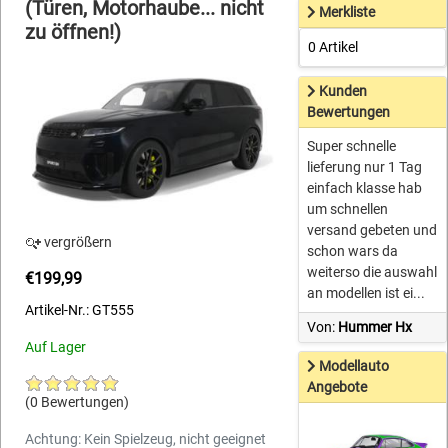
(Türen, Motorhaube... nicht
Merkliste
zu öffnen!)
0 Artikel
Kunden
Bewertungen
Super schnelle
lieferung nur 1 Tag
einfach klasse hab
um schnellen
versand gebeten und
vergrößern
schon wars da
weiterso die auswahl
€199,99
an modellen ist ei...
Artikel-Nr.: GT555
Von:
Hummer Hx
Auf Lager
Modellauto
Angebote
(0 Bewertungen)
Achtung: Kein Spielzeug, nicht geeignet