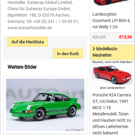
Hersteller: Gateway Global Limited,
China für Gateway Europe GmbH,
Lamborghini
Sigsfeldstr. 18b, D-52078 Aachen,
Countach LPi 800-4,
Germany, Tel: +49 (0) 241 / 1 59 09 51,
rot Welly 1:24
www.autoartmodels.de
€21,99
€15,99
Auf die Merkliste
Modellauto
In den Korb
Neuheiten
Weitere Bilder
Porsche 924 Carrera
GT, rot/Dekor, 1981
MCG 1:18
Metallmodell, Türen
und Hauben nicht zu
öffnen Liefertermin
nicht bekannt