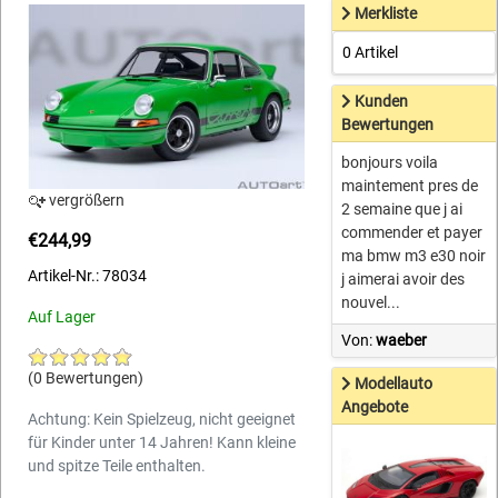
Merkliste
0 Artikel
Kunden
Bewertungen
bonjours voila
maintement pres de
vergrößern
2 semaine que j ai
commender et payer
€244,99
ma bmw m3 e30 noir
Artikel-Nr.: 78034
j aimerai avoir des
nouvel...
Auf Lager
Von:
waeber
(0 Bewertungen)
Modellauto
Angebote
Achtung: Kein Spielzeug, nicht geeignet
für Kinder unter 14 Jahren! Kann kleine
und spitze Teile enthalten.