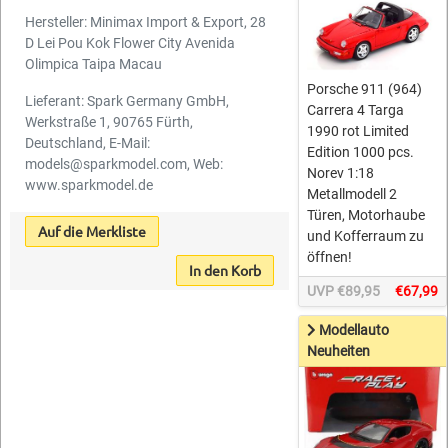
Hersteller: Minimax Import & Export, 28
D Lei Pou Kok Flower City Avenida
Olimpica Taipa Macau
Porsche 911 (964)
Lieferant: Spark Germany GmbH,
Carrera 4 Targa
Werkstraße 1, 90765 Fürth,
1990 rot Limited
Deutschland, E-Mail:
Edition 1000 pcs.
models@sparkmodel.com, Web:
Norev 1:18
www.sparkmodel.de
Metallmodell 2
Türen, Motorhaube
Auf die Merkliste
und Kofferraum zu
öffnen!
In den Korb
UVP €89,95
€67,99
Modellauto
Neuheiten