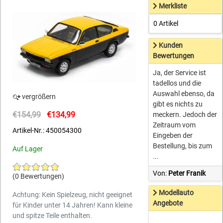
Merkliste
0 Artikel
Kunden
Bewertungen
Ja, der Service ist
tadellos und die
Auswahl ebenso, da
vergrößern
gibt es nichts zu
€154,99
€134,99
meckern. Jedoch der
Zeitraum vom
Artikel-Nr.: 450054300
Eingeben der
Bestellung, bis zum
Auf Lager
...
Von:
Peter Franik
(0 Bewertungen)
Modellauto
Achtung: Kein Spielzeug, nicht geeignet
Angebote
für Kinder unter 14 Jahren! Kann kleine
und spitze Teile enthalten.