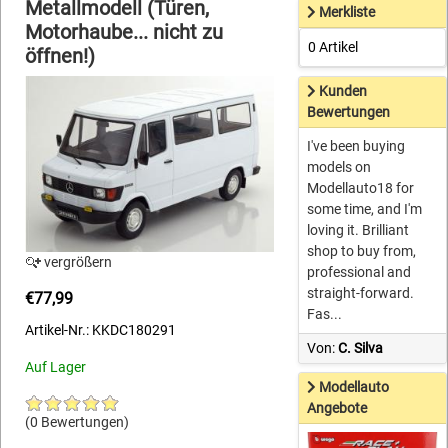
Metallmodell (Türen,
Merkliste
Motorhaube... nicht zu
0 Artikel
öffnen!)
Kunden
Bewertungen
I've been buying
models on
Modellauto18 for
some time, and I'm
loving it. Brilliant
shop to buy from,
vergrößern
professional and
straight-forward.
€77,99
Fas...
Artikel-Nr.: KKDC180291
Von:
C. Silva
Auf Lager
Modellauto
Angebote
(0 Bewertungen)