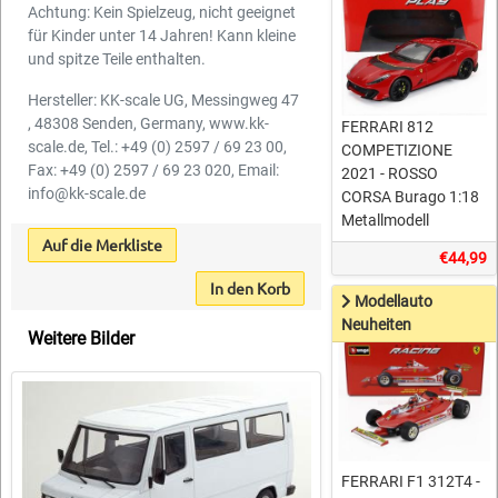
Achtung: Kein Spielzeug, nicht geeignet
für Kinder unter 14 Jahren! Kann kleine
und spitze Teile enthalten.
Hersteller: KK-scale UG, Messingweg 47
, 48308 Senden, Germany, www.kk-
FERRARI 812
scale.de, Tel.: +49 (0) 2597 / 69 23 00,
COMPETIZIONE
Fax: +49 (0) 2597 / 69 23 020, Email:
2021 - ROSSO
info@kk-scale.de
CORSA Burago 1:18
Metallmodell
Auf die Merkliste
€44,99
In den Korb
Modellauto
Neuheiten
Weitere Bilder
FERRARI F1 312T4 -