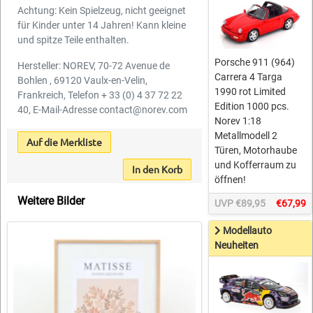
Achtung: Kein Spielzeug, nicht geeignet
für Kinder unter 14 Jahren! Kann kleine
und spitze Teile enthalten.
Porsche 911 (964)
Hersteller: NOREV, 70-72 Avenue de
Carrera 4 Targa
Bohlen , 69120 Vaulx-en-Velin,
1990 rot Limited
Frankreich, Telefon + 33 (0) 4 37 72 22
Edition 1000 pcs.
40, E-Mail-Adresse contact@norev.com
Norev 1:18
Metallmodell 2
Auf die Merkliste
Türen, Motorhaube
und Kofferraum zu
In den Korb
öffnen!
Weitere Bilder
UVP €89,95
€67,99
Modellauto
Neuheiten