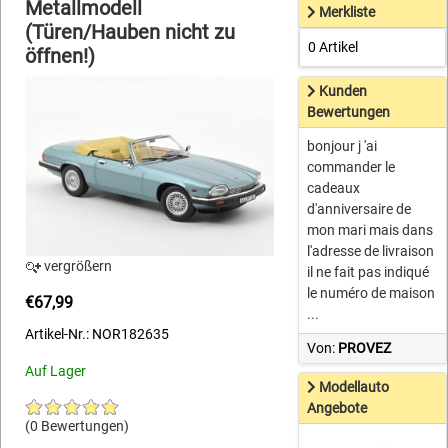
Metallmodell
Merkliste
(Türen/Hauben nicht zu
0 Artikel
öffnen!)
Kunden
Bewertungen
bonjour j 'ai
commander le
cadeaux
d'anniversaire de
mon mari mais dans
l'adresse de livraison
vergrößern
il ne fait pas indiqué
le numéro de maison
€67,99
...
Artikel-Nr.: NOR182635
Von:
PROVEZ
Auf Lager
Modellauto
Angebote
(0 Bewertungen)