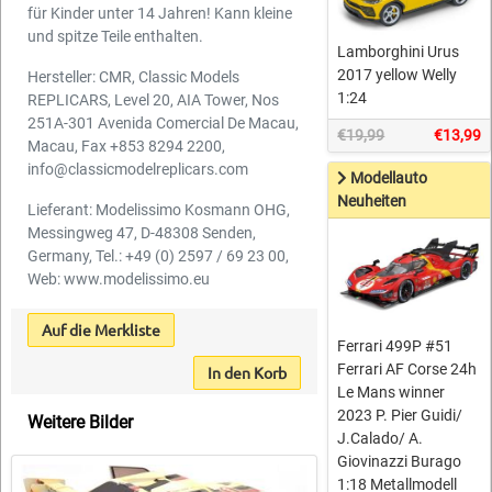
für Kinder unter 14 Jahren! Kann kleine
und spitze Teile enthalten.
Lamborghini Urus
2017 yellow Welly
Hersteller: CMR, Classic Models
1:24
REPLICARS, Level 20, AIA Tower, Nos
251A-301 Avenida Comercial De Macau,
€19,99
€13,99
Macau, Fax +853 8294 2200,
info@classicmodelreplicars.com
Modellauto
Neuheiten
Lieferant: Modelissimo Kosmann OHG,
Messingweg 47, D-48308 Senden,
Germany, Tel.: +49 (0) 2597 / 69 23 00,
Web: www.modelissimo.eu
Auf die Merkliste
Ferrari 499P #51
Ferrari AF Corse 24h
In den Korb
Le Mans winner
2023 P. Pier Guidi/
Weitere Bilder
J.Calado/ A.
Giovinazzi Burago
1:18 Metallmodell