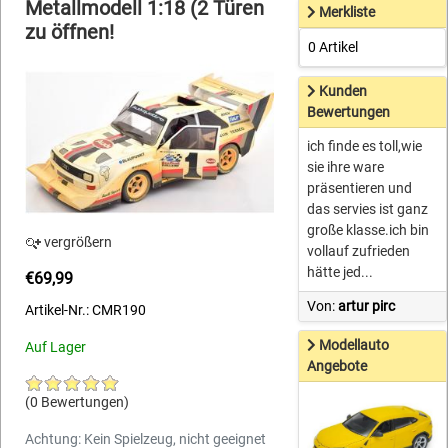
Metallmodell 1:18 (2 Türen
Merkliste
zu öffnen!
0 Artikel
Kunden
Bewertungen
ich finde es toll,wie
sie ihre ware
präsentieren und
das servies ist ganz
große klasse.ich bin
vergrößern
vollauf zufrieden
hätte jed...
€69,99
Von:
artur pirc
Artikel-Nr.: CMR190
Modellauto
Auf Lager
Angebote
(0 Bewertungen)
Achtung: Kein Spielzeug, nicht geeignet