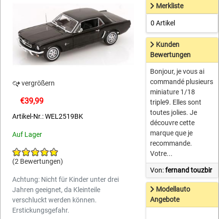
Merkliste
0 Artikel
Kunden
Bewertungen
Bonjour, je vous ai
commandé plusieurs
vergrößern
miniature 1/18
€39,99
triple9. Elles sont
toutes jolies. Je
Artikel-Nr.: WEL2519BK
découvre cette
marque que je
Auf Lager
recommande.
Votre...
(2 Bewertungen)
Von:
fernand touzbir
Achtung: Nicht für Kinder unter drei
Modellauto
Jahren geeignet, da Kleinteile
Angebote
verschluckt werden können.
Erstickungsgefahr.