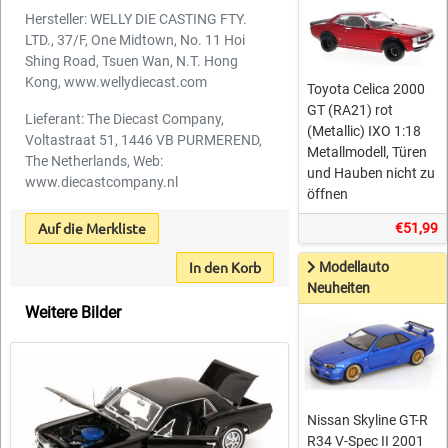
Hersteller: WELLY DIE CASTING FTY.
LTD., 37/F, One Midtown, No. 11 Hoi
Shing Road, Tsuen Wan, N.T. Hong
Kong, www.wellydiecast.com
Toyota Celica 2000
GT (RA21) rot
Lieferant: The Diecast Company,
(Metallic) IXO 1:18
Voltastraat 51, 1446 VB PURMEREND,
Metallmodell, Türen
The Netherlands, Web:
und Hauben nicht zu
www.diecastcompany.nl
öffnen
Auf die Merkliste
€51,99
In den Korb
Modellauto
Neuheiten
Weitere Bilder
Nissan Skyline GT-R
R34 V-Spec II 2001