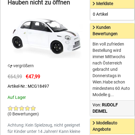
Hauben nicht zu öffnen
Merkliste
0 Artikel
Kunden
Bewertungen
Bin voll zufrieden
Bestellung wird
immer Mittwochs
nach Österreich
vergrößern
gebracht und
Donnerstags in
€64,99
€47,99
Wien.Habe schon
Artikel-Nr.: MCG18497
mindestens 60 Auto
Modelle g...
Auf Lager
Von:
RUDOLF
DEIMEL
(0 Bewertungen)
Modellauto
Achtung: Kein Spielzeug, nicht geeignet
Angebote
für Kinder unter 14 Jahren! Kann kleine