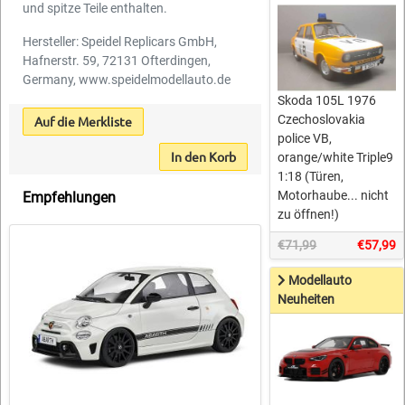
und spitze Teile enthalten.
Hersteller: Speidel Replicars GmbH,
Hafnerstr. 59, 72131 Ofterdingen,
Germany, www.speidelmodellauto.de
Skoda 105L 1976
Czechoslovakia
Auf die Merkliste
police VB,
In den Korb
orange/white Triple9
1:18 (Türen,
Motorhaube... nicht
Empfehlungen
zu öffnen!)
€71,99
€57,99
Modellauto
Neuheiten