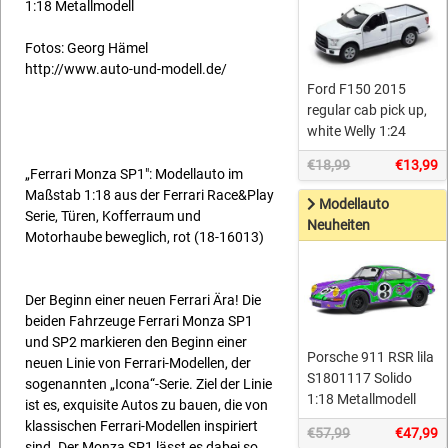
1:18 Metallmodell
Fotos: Georg Hämel
http://www.auto-und-modell.de/
Ford F150 2015
regular cab pick up,
white Welly 1:24
€18,99
€13,99
„Ferrari Monza SP1": Modellauto im
Maßstab 1:18 aus der Ferrari Race&Play
Modellauto
Serie, Türen, Kofferraum und
Neuheiten
Motorhaube beweglich, rot (18-16013)
Der Beginn einer neuen Ferrari Ära! Die
beiden Fahrzeuge Ferrari Monza SP1
und SP2 markieren den Beginn einer
Porsche 911 RSR lila
neuen Linie von Ferrari-Modellen, der
S1801117 Solido
sogenannten „Icona“-Serie. Ziel der Linie
1:18 Metallmodell
ist es, exquisite Autos zu bauen, die von
klassischen Ferrari-Modellen inspiriert
€57,99
€47,99
sind. Der Monza SP1 lässt es dabei so