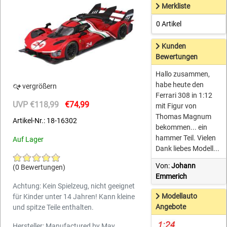
Merkliste
0 Artikel
Kunden
Bewertungen
Hallo zusammen,
habe heute den
vergrößern
Ferrari 308 in 1:12
UVP €118,99
€74,99
mit Figur von
Thomas Magnum
Artikel-Nr.: 18-16302
bekommen... ein
hammer Teil. Vielen
Auf Lager
Dank liebes Modell...
Von:
Johann
(0 Bewertungen)
Emmerich
Achtung: Kein Spielzeug, nicht geeignet
Modellauto
für Kinder unter 14 Jahren! Kann kleine
Angebote
und spitze Teile enthalten.
Hersteller: Manufactured by May