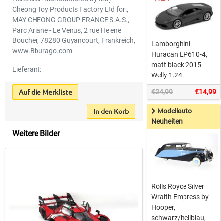
Cheong Toy Products Factory Ltd for:,
MAY CHEONG GROUP FRANCE S.A.S.,
Parc Ariane - Le Venus, 2 rue Helene
Boucher, 78280 Guyancourt, Frankreich,
Lamborghini
www.Bburago.com
Huracan LP610-4,
matt black 2015
Lieferant:
Welly 1:24
Auf die Merkliste
€24,99
€14,99
In den Korb
Modellauto
Neuheiten
Weitere Bilder
Rolls Royce Silver
Wraith Empress by
Hooper,
schwarz/hellblau,