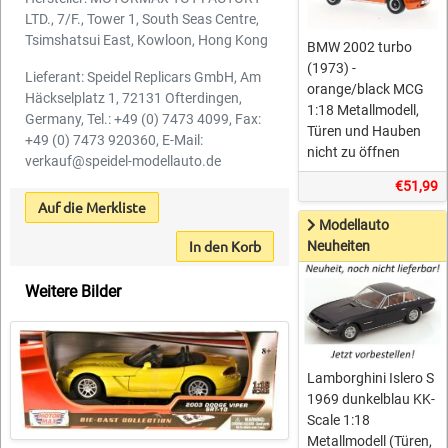
LTD., 7/F., Tower 1, South Seas Centre,
Tsimshatsui East, Kowloon, Hong Kong
BMW 2002 turbo
(1973) -
Lieferant: Speidel Replicars GmbH, Am
orange/black MCG
Häckselplatz 1, 72131 Ofterdingen,
1:18 Metallmodell,
Germany, Tel.: +49 (0) 7473 4099, Fax:
Türen und Hauben
+49 (0) 7473 920360, E-Mail:
nicht zu öffnen
verkauf@speidel-modellauto.de
€51,99
Auf die Merkliste
Modellauto
In den Korb
Neuheiten
Weitere Bilder
Lamborghini Islero S
1969 dunkelblau KK-
Scale 1:18
Metallmodell (Türen,