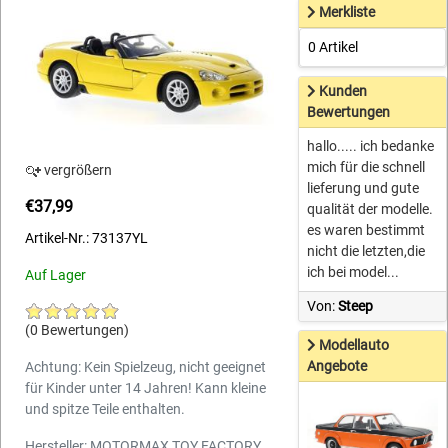
Merkliste
0 Artikel
Kunden
Bewertungen
hallo..... ich bedanke
mich für die schnell
vergrößern
lieferung und gute
€37,99
qualität der modelle.
es waren bestimmt
Artikel-Nr.: 73137YL
nicht die letzten,die
ich bei model...
Auf Lager
Von:
Steep
(0 Bewertungen)
Modellauto
Angebote
Achtung: Kein Spielzeug, nicht geeignet
für Kinder unter 14 Jahren! Kann kleine
und spitze Teile enthalten.
Hersteller: MOTORMAX TOY FACTORY