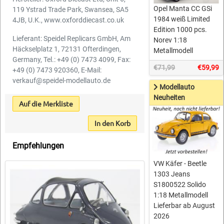
Opel Manta CC GSi
119 Ystrad Trade Park, Swansea, SA5
1984 weiß Limited
4JB, U.K., www.oxforddiecast.co.uk
Edition 1000 pcs.
Lieferant: Speidel Replicars GmbH, Am
Norev 1:18
Häckselplatz 1, 72131 Ofterdingen,
Metallmodell
Germany, Tel.: +49 (0) 7473 4099, Fax:
€71,99
€59,99
+49 (0) 7473 920360, E-Mail:
verkauf@speidel-modellauto.de
Modellauto
Neuheiten
Auf die Merkliste
In den Korb
Empfehlungen
VW Käfer - Beetle
1303 Jeans
S1800522 Solido
1:18 Metallmodell
Lieferbar ab August
2026