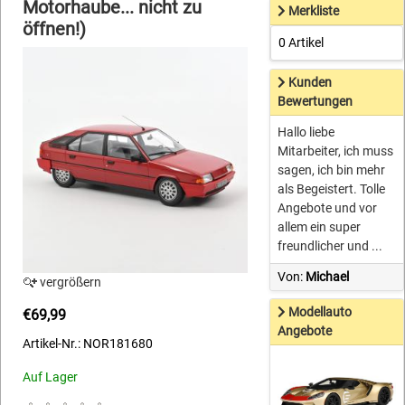
Motorhaube... nicht zu
Merkliste
öffnen!)
0 Artikel
Kunden
Bewertungen
Hallo liebe
Mitarbeiter, ich muss
sagen, ich bin mehr
als Begeistert. Tolle
Angebote und vor
allem ein super
freundlicher und ...
Von:
Michael
vergrößern
Modellauto
€69,99
Angebote
Artikel-Nr.: NOR181680
Auf Lager