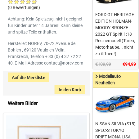
(0 Bewertungen)
FORD GT HERITAGE
Achtung: Kein Spielzeug, nicht geeignet
EDITION HOLMAN-
für Kinder unter 14 Jahren! Kann kleine
MOODY BRONZE
und spitze Teile enthalten.
2022 GT Spirit 1:18
Resinemodell (Türen,
Hersteller: NOREV, 70-72 Avenue de
Motorhaube... nicht
Bohlen , 69120 Vaulx-en-Velin,
zu öffnen!)
Frankreich, Telefon + 33 (0) 4 37 72 22
40, E-Mail-Adresse contact@norev.com
€109,99
€94,99
Modellauto
Auf die Merkliste
Neuheiten
In den Korb
Weitere Bilder
NISSAN SILVIA (S15)
SPEC-S TOKYO
DRIFT MONA LISA