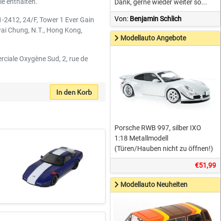
le enthalten.
Dank, gerne wieder weiter so...
Von:
Benjamin Schlich
11-2412, 24/F, Tower 1 Ever Gain
wai Chung, N.T., Hong Kong,
Modellauto Angebote
rciale Oxygène Sud, 2, rue de
In den Korb
Porsche RWB 997, silber IXO
1:18 Metallmodell
(Türen/Hauben nicht zu öffnen!)
€51,99
Modellauto Neuheiten