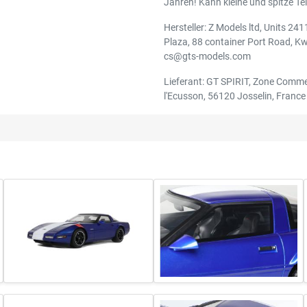
Jahren! Kann kleine und spitze Tei
Hersteller: Z Models ltd, Units 24
Plaza, 88 container Port Road, K
cs@gts-models.com
Lieferant: GT SPIRIT, Zone Comme
l'Ecusson, 56120 Josselin, France