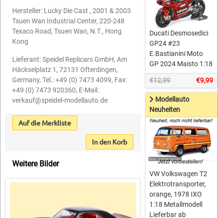
Hersteller: Lucky Die Cast , 2001 & 2003
Tsuen Wan Industrial Center, 220-248
Texaco Road, Tsuen Wan, N.T., Hong
Ducati Desmosedici
Kong
GP24 #23
E.Bastianini Moto
Lieferant: Speidel Replicars GmbH, Am
GP 2024 Maisto 1:18
Häckselplatz 1, 72131 Ofterdingen,
Germany, Tel.: +49 (0) 7473 4099, Fax:
€12,99
€9,99
+49 (0) 7473 920360, E-Mail:
Modellauto
verkauf@speidel-modellauto.de
Neuheiten
Auf die Merkliste
In den Korb
Weitere Bilder
VW Volkswagen T2
Elektrotransporter,
orange, 1978 IXO
1:18 Metallmodell
Lieferbar ab