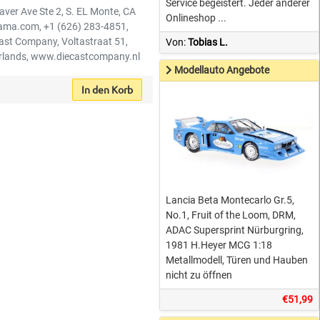
Service begeistert. Jeder anderer
aver Ave Ste 2, S. EL Monte, CA
Onlineshop ...
ama.com, +1 (626) 283-4851,
cast Company, Voltastraat 51,
Von:
Tobias L.
lands, www.diecastcompany.nl
Modellauto Angebote
In den Korb
Lancia Beta Montecarlo Gr.5,
No.1, Fruit of the Loom, DRM,
ADAC Supersprint Nürburgring,
1981 H.Heyer MCG 1:18
Metallmodell, Türen und Hauben
nicht zu öffnen
€51,99