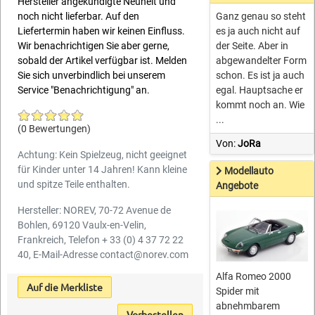
Hersteller angekündigte Neuheit und
noch nicht lieferbar. Auf den
Ganz genau so steht
Liefertermin haben wir keinen Einfluss.
es ja auch nicht auf
Wir benachrichtigen Sie aber gerne,
der Seite. Aber in
sobald der Artikel verfügbar ist. Melden
abgewandelter Form
Sie sich unverbindlich bei unserem
schon. Es ist ja auch
Service "Benachrichtigung" an.
egal. Hauptsache er
kommt noch an. Wie
...
(0 Bewertungen)
Von:
JoRa
Achtung: Kein Spielzeug, nicht geeignet
für Kinder unter 14 Jahren! Kann kleine
Modellauto
und spitze Teile enthalten.
Angebote
Hersteller: NOREV, 70-72 Avenue de
Bohlen, 69120 Vaulx-en-Velin,
Frankreich, Telefon + 33 (0) 4 37 72 22
40, E-Mail-Adresse contact@norev.com
Alfa Romeo 2000
Auf die Merkliste
Spider mit
abnehmbarem
Vorbestellen