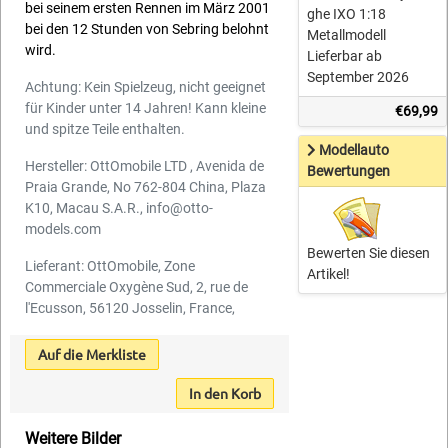
bei seinem ersten Rennen im März 2001
ghe IXO 1:18
bei den 12 Stunden von Sebring belohnt
Metallmodell
wird.
Lieferbar ab
September 2026
Achtung: Kein Spielzeug, nicht geeignet
für Kinder unter 14 Jahren! Kann kleine
€69,99
und spitze Teile enthalten.
Modellauto
Hersteller: OttOmobile LTD , Avenida de
Bewertungen
Praia Grande, No 762-804 China, Plaza
K10, Macau S.A.R., info@otto-
models.com
Bewerten Sie diesen
Lieferant: OttOmobile, Zone
Artikel!
Commerciale Oxygène Sud, 2, rue de
l'Ecusson, 56120 Josselin, France,
Auf die Merkliste
In den Korb
Weitere Bilder