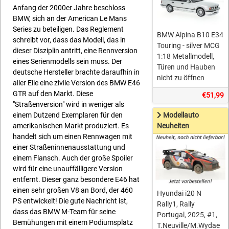
Anfang der 2000er Jahre beschloss
BMW, sich an der American Le Mans
Series zu beteiligen. Das Reglement
BMW Alpina B10 E34
schreibt vor, dass das Modell, das in
Touring - silver MCG
dieser Disziplin antritt, eine Rennversion
1:18 Metallmodell,
eines Serienmodells sein muss. Der
Türen und Hauben
deutsche Hersteller brachte daraufhin in
nicht zu öffnen
aller Eile eine zivile Version des BMW E46
GTR auf den Markt. Diese
€51,99
"Straßenversion" wird in weniger als
Modellauto
einem Dutzend Exemplaren für den
Neuheiten
amerikanischen Markt produziert. Es
handelt sich um einen Rennwagen mit
einer Straßeninnenausstattung und
einem Flansch. Auch der große Spoiler
wird für eine unauffälligere Version
entfernt. Dieser ganz besondere E46 hat
einen sehr großen V8 an Bord, der 460
Hyundai i20 N
PS entwickelt! Die gute Nachricht ist,
Rally1, Rally
dass das BMW M-Team für seine
Portugal, 2025, #1,
Bemühungen mit einem Podiumsplatz
T.Neuville/M.Wydae