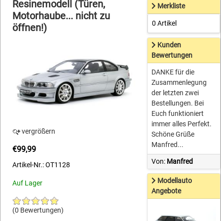
Resinemodell (Türen,
Merkliste
Motorhaube... nicht zu
0 Artikel
öffnen!)
Kunden
Bewertungen
DANKE für die
Zusammenlegung
der letzten zwei
Bestellungen. Bei
Euch funktioniert
immer alles Perfekt.
vergrößern
Schöne Grüße
Manfred...
€99,99
Von:
Manfred
Artikel-Nr.: OT1128
Modellauto
Auf Lager
Angebote
(0 Bewertungen)