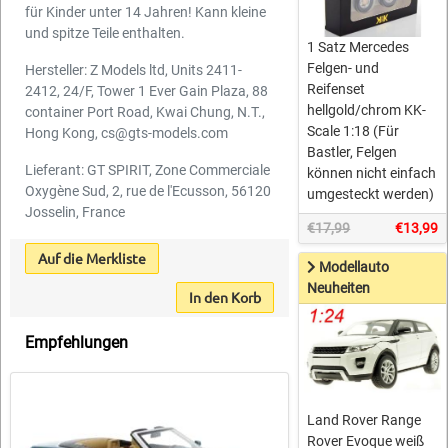
für Kinder unter 14 Jahren! Kann kleine
und spitze Teile enthalten.
1 Satz Mercedes
Felgen- und
Hersteller: Z Models ltd, Units 2411-
Reifenset
2412, 24/F, Tower 1 Ever Gain Plaza, 88
hellgold/chrom KK-
container Port Road, Kwai Chung, N.T.,
Scale 1:18 (Für
Hong Kong, cs@gts-models.com
Bastler, Felgen
Lieferant: GT SPIRIT, Zone Commerciale
können nicht einfach
Oxygène Sud, 2, rue de l'Ecusson, 56120
umgesteckt werden)
Josselin, France
€17,99
€13,99
Auf die Merkliste
Modellauto
Neuheiten
In den Korb
Empfehlungen
Land Rover Range
Rover Evoque weiß