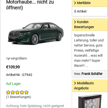
Motorhaube... nicht zu
Merkliste
öffnen!)
0 Artikel
Kunden
Bewertungen
Superschnelle
Lieferung, toller und
netter Service, gute
Preise, vielfältige
Auswahl... was will
vergrößern
man mehr? Super
Ware!!! ...
€109,99
Von:
Frank Schäfer
Artikel-Nr.: GT942
Modellauto
Auf Lager
Angebote
(1 Bewertungen)
Achtung: Kein Spielzeug, nicht geeignet