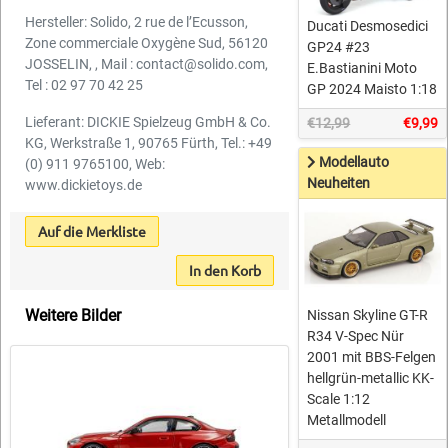
Hersteller: Solido, 2 rue de l’Ecusson,
Ducati Desmosedici
Zone commerciale Oxygène Sud, 56120
GP24 #23
JOSSELIN, , Mail : contact@solido.com,
E.Bastianini Moto
Tel : 02 97 70 42 25
GP 2024 Maisto 1:18
Lieferant: DICKIE Spielzeug GmbH & Co.
€12,99
€9,99
KG, Werkstraße 1, 90765 Fürth, Tel.: +49
Modellauto
(0) 911 9765100, Web:
Neuheiten
www.dickietoys.de
Auf die Merkliste
In den Korb
Weitere Bilder
Nissan Skyline GT-R
R34 V-Spec Nür
2001 mit BBS-Felgen
hellgrün-metallic KK-
Scale 1:12
Metallmodell