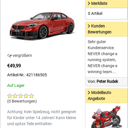
Merkliste
0 Artikel
Kunden
Bewertungen
Sehr guter
Kundenservice.
NEVER change a
vergrößern
running system,
€49,99
NEVER change a
winning team....
Artikel-Nr.: 421186505
Von:
Peter Rudek
Auf Lager
Modellauto
Angebote
(0 Bewertungen)
Achtung: Kein Spielzeug, nicht geeignet
für Kinder unter 14 Jahren! Kann kleine
und spitze Teile enthalten.