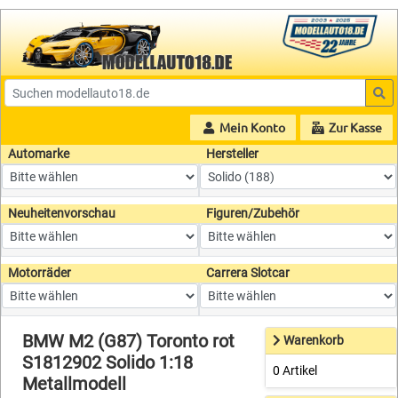
Mein Konto
Zur Kasse
Automarke
Hersteller
Neuheitenvorschau
Figuren/Zubehör
Motorräder
Carrera Slotcar
BMW M2 (G87) Toronto rot
Warenkorb
S1812902 Solido 1:18
0 Artikel
Metallmodell