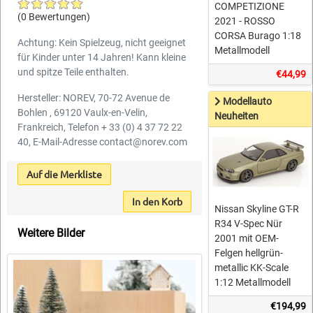
COMPETIZIONE
(0 Bewertungen)
2021 - ROSSO
CORSA Burago 1:18
Achtung: Kein Spielzeug, nicht geeignet
Metallmodell
für Kinder unter 14 Jahren! Kann kleine
und spitze Teile enthalten.
€44,99
Hersteller: NOREV, 70-72 Avenue de
Modellauto
Bohlen , 69120 Vaulx-en-Velin,
Neuheiten
Frankreich, Telefon + 33 (0) 4 37 72 22
40, E-Mail-Adresse contact@norev.com
Auf die Merkliste
In den Korb
Nissan Skyline GT-R
R34 V-Spec Nür
Weitere Bilder
2001 mit OEM-
Felgen hellgrün-
metallic KK-Scale
1:12 Metallmodell
€194,99