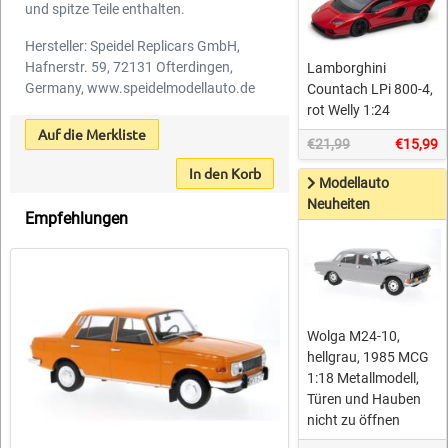
und spitze Teile enthalten.
Hersteller: Speidel Replicars GmbH,
Hafnerstr. 59, 72131 Ofterdingen,
Lamborghini
Germany, www.speidelmodellauto.de
Countach LPi 800-4,
rot Welly 1:24
Auf die Merkliste
€21,99
€15,99
In den Korb
Modellauto
Neuheiten
Empfehlungen
Wolga M24-10,
hellgrau, 1985 MCG
1:18 Metallmodell,
Türen und Hauben
nicht zu öffnen