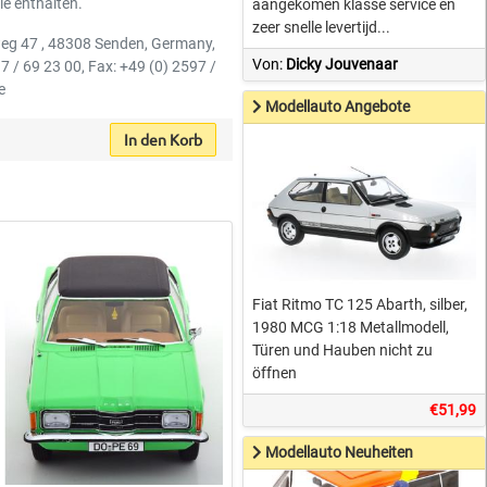
le enthalten.
aangekomen klasse service en
zeer snelle levertijd...
weg 47 , 48308 Senden, Germany,
Von:
Dicky Jouvenaar
7 / 69 23 00, Fax: +49 (0) 2597 /
e
Modellauto Angebote
In den Korb
Fiat Ritmo TC 125 Abarth, silber,
1980 MCG 1:18 Metallmodell,
Türen und Hauben nicht zu
öffnen
€51,99
Modellauto Neuheiten